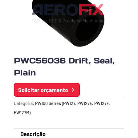
PWC56036 Drift, Seal,
Plain
Solicitar orçamento
Categoria:
PW100 Series (PW127, PW127E, PW127F,
PW127M)
Descrição