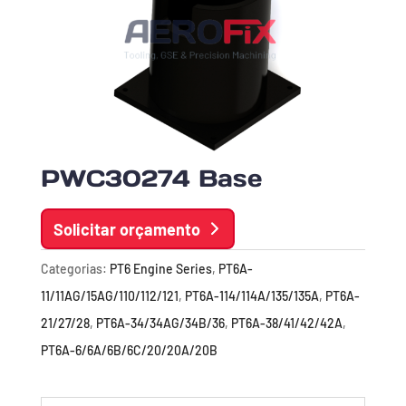
PWC30274 Base
Solicitar orçamento
Categorias:
PT6 Engine Series
,
PT6A-
11/11AG/15AG/110/112/121
,
PT6A-114/114A/135/135A
,
PT6A-
21/27/28
,
PT6A-34/34AG/34B/36
,
PT6A-38/41/42/42A
,
PT6A-6/6A/6B/6C/20/20A/20B